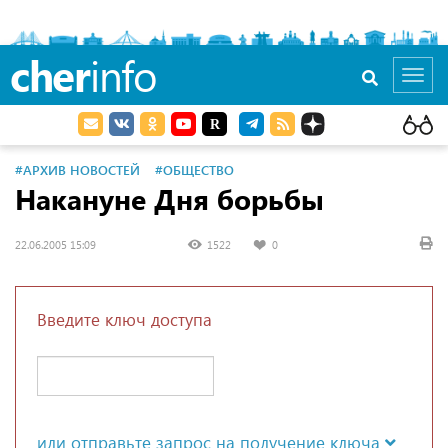
cher
info
Toggl
navig
#АРХИВ НОВОСТЕЙ
#ОБЩЕСТВО
Накануне Дня борьбы
22.06.2005 15:09
1522
0
Введите ключ доступа
или отправьте запрос на получение ключа