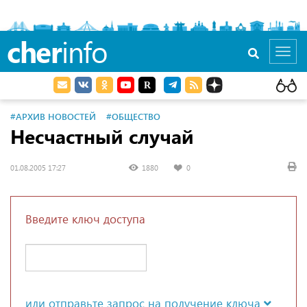
cher
info
Toggl
navig
#АРХИВ НОВОСТЕЙ
#ОБЩЕСТВО
Несчастный случай
01.08.2005 17:27
1880
0
Введите ключ доступа
или отправьте запрос на получение ключа