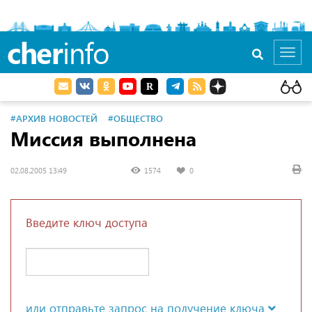
cher
info
Toggl
navig
#АРХИВ НОВОСТЕЙ
#ОБЩЕСТВО
Миссия выполнена
02.08.2005 13:49
1574
0
Введите ключ доступа
или отправьте запрос на получение ключа