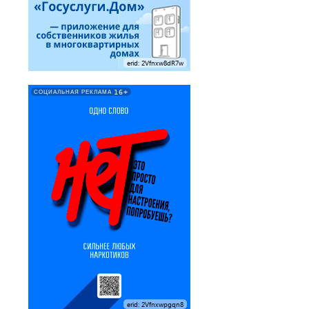
erid: 2Vfnxw8dR7w
16+
СОЦИАЛЬНАЯ РЕКЛАМА
erid: 2Vfnxwpgqn8