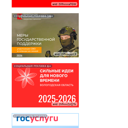
erid: 2VfnxvvaTGW
18+
СОЦИАЛЬНАЯ РЕКЛАМА
erid: 2VfnxxjqcL9
6+
СОЦИАЛЬНАЯ РЕКЛАМА
erid: 2VfnxvZzQ7b
СОЦИАЛЬНАЯ РЕКЛАМА