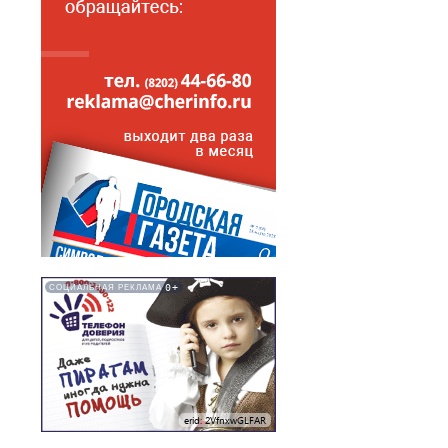
0+
СОЦИАЛЬНАЯ РЕКЛАМА
erid: 2VfnxwGLFAR