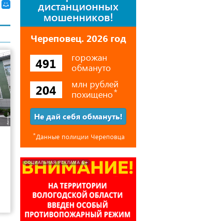
дистанционных
мошенников!
Череповец. 2026 год
горожан
491
обмануто
млн рублей
204
похищено
⃰
Не дай себя обмануть!
15
⃰
Данные полиции Череповца
6+
СОЦИАЛЬНАЯ РЕКЛАМА