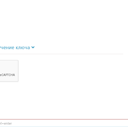
учение ключа
l+enter