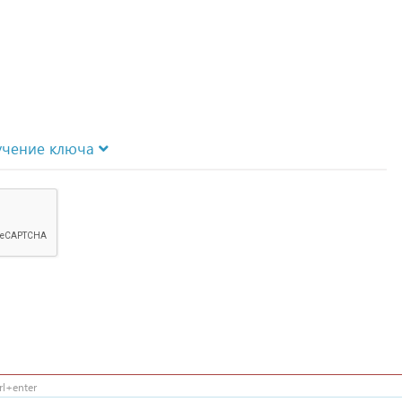
учение ключа
l+enter