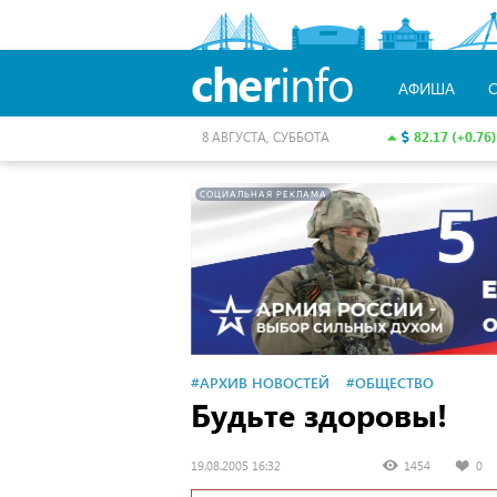
cher
info
АФИША
82.17 (+0.76)
8 АВГУСТА, СУББОТА
СОЦИАЛЬНАЯ РЕКЛАМА
#АРХИВ НОВОСТЕЙ
#ОБЩЕСТВО
Будьте здоровы!
19.08.2005 16:32
1454
0