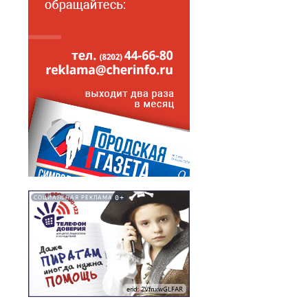
0+
СОЦИАЛЬНАЯ РЕКЛАМА
erid: 2VfnxwGLFAR