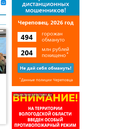
дистанционных
мошенников!
Череповец. 2026 год
горожан
494
обмануто
млн рублей
204
похищено
⃰
Не дай себя обмануть!
11
⃰
Данные полиции Череповца
6+
СОЦИАЛЬНАЯ РЕКЛАМА