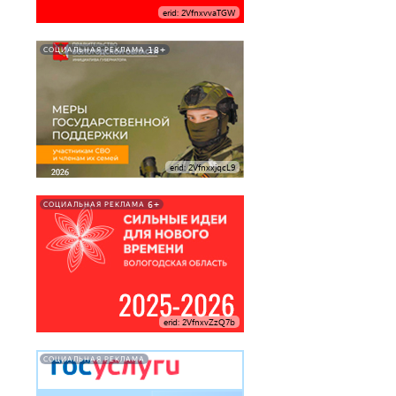
erid: 2VfnxvvaTGW
18+
СОЦИАЛЬНАЯ РЕКЛАМА
erid: 2VfnxxjqcL9
6+
СОЦИАЛЬНАЯ РЕКЛАМА
erid: 2VfnxvZzQ7b
СОЦИАЛЬНАЯ РЕКЛАМА