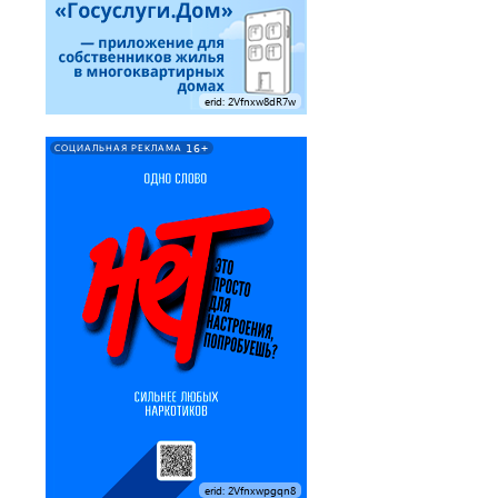
erid: 2Vfnxw8dR7w
16+
СОЦИАЛЬНАЯ РЕКЛАМА
erid: 2Vfnxwpgqn8