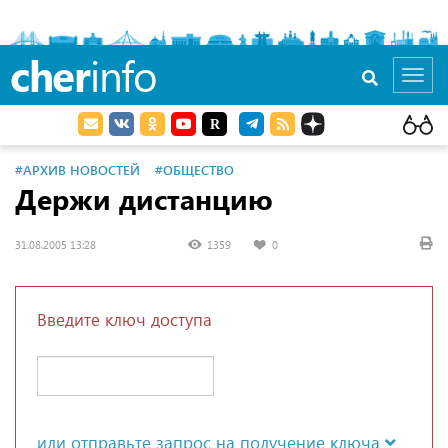
cher
info
Toggl
navig
#АРХИВ НОВОСТЕЙ
#ОБЩЕСТВО
Держи дистанцию
31.08.2005 13:28
1359
0
Введите ключ доступа
или отправьте запрос на получение ключа