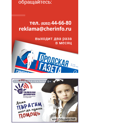
0+
СОЦИАЛЬНАЯ РЕКЛАМА
erid: 2VfnxwGLFAR