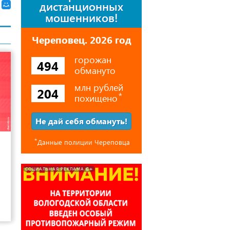
дистанционных
мошенников!
Череповец. 2026 год
горожан
494
обмануто
млн рублей
204
похищено
⃰
Не дай себя обмануть!
13
⃰
Данные полиции Череповца
6+
СОЦИАЛЬНАЯ РЕКЛАМА