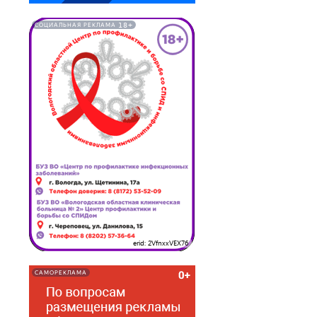
18+
СОЦИАЛЬНАЯ РЕКЛАМА
erid: 2VfnxxVEX76
САМОРЕКЛАМА