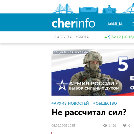
cher
info
АФИША
82.17 (+0.76)
8 АВГУСТА, СУББОТА
СОЦИАЛЬНАЯ РЕКЛАМА
#АРХИВ НОВОСТЕЙ
#ОБЩЕСТВО
Не рассчитал сил?
06.09.2005 12:53
1490
0