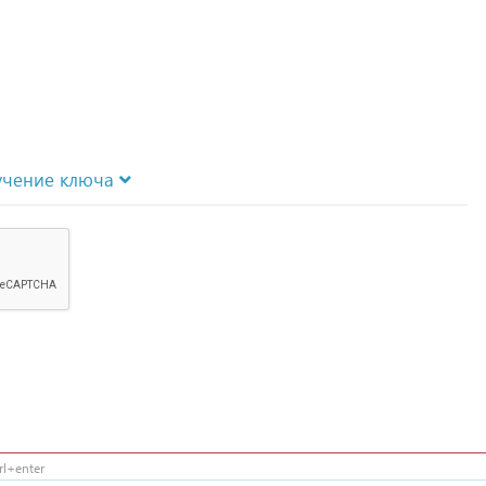
учение ключа
l+enter