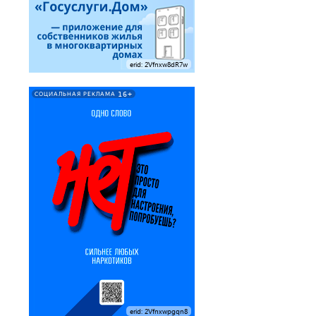
erid: 2Vfnxw8dR7w
16+
СОЦИАЛЬНАЯ РЕКЛАМА
erid: 2Vfnxwpgqn8