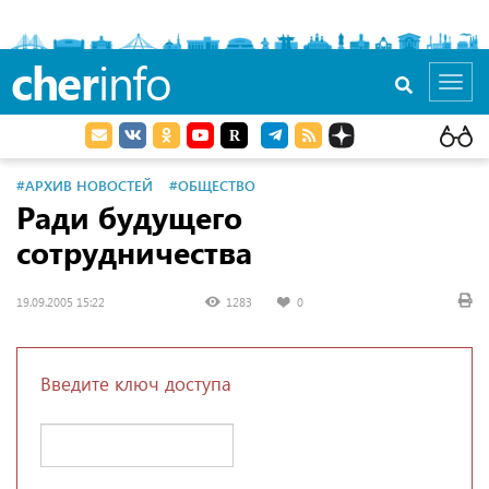
cher
info
Toggl
navig
#АРХИВ НОВОСТЕЙ
#ОБЩЕСТВО
Ради будущего
сотрудничества
19.09.2005 15:22
1283
0
Введите ключ доступа