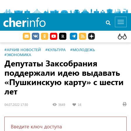
cher
info
Toggl
navig
#АРХИВ НОВОСТЕЙ
#КУЛЬТУРА
#МОЛОДЕЖЬ
#ЭКОНОМИКА
Депутаты Заксобрания
поддержали идею выдавать
«Пушкинскую карту» с шести
лет
04.07.2022 17:30
3649
16
Введите ключ доступа