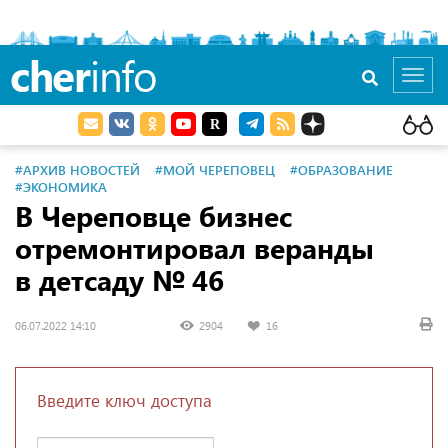
cher
info
Toggl
navig
#АРХИВ НОВОСТЕЙ
#МОЙ ЧЕРЕПОВЕЦ
#ОБРАЗОВАНИЕ
#ЭКОНОМИКА
В Череповце бизнес
отремонтировал веранды
в детсаду № 46
06.07.2022 14:10
2904
16
Введите ключ доступа