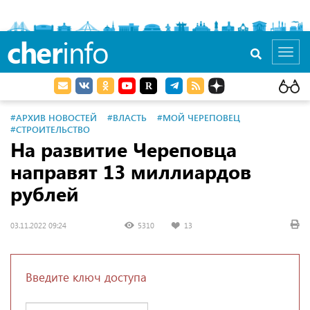
cher
info
Toggl
navig
#АРХИВ НОВОСТЕЙ
#ВЛАСТЬ
#МОЙ ЧЕРЕПОВЕЦ
#СТРОИТЕЛЬСТВО
На развитие Череповца
направят 13 миллиардов
рублей
03.11.2022 09:24
5310
13
Введите ключ доступа