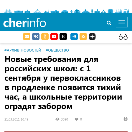
cher
info
Toggl
navig
#АРХИВ НОВОСТЕЙ
#ОБЩЕСТВО
Новые требования для
российских школ: с 1
сентября у первоклассников
в продленке появится тихий
час, а школьные территории
оградят забором
21.03.2011 10:49
3090
0