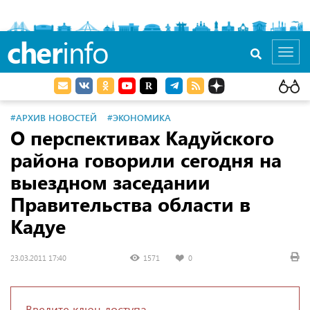
cher
info
Toggl
navig
#АРХИВ НОВОСТЕЙ
#ЭКОНОМИКА
О перспективах Кадуйского
района говорили сегодня на
выездном заседании
Правительства области в
Кадуе
23.03.2011 17:40
1571
0
Введите ключ доступа