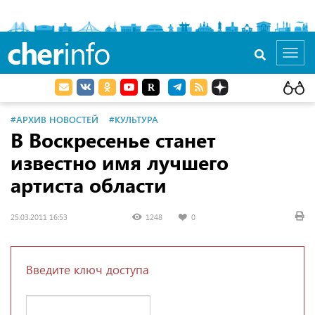
cher
info
Toggl
navig
#АРХИВ НОВОСТЕЙ
#КУЛЬТУРА
В Воскресенье станет
известно имя лучшего
артиста области
25.03.2011 16:53
1248
0
Введите ключ доступа