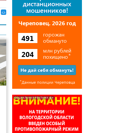
дистанционных
мошенников!
Череповец. 2026 год
горожан
491
обмануто
млн рублей
204
похищено
⃰
Не дай себя обмануть!
⃰
Данные полиции Череповца
25
6+
СОЦИАЛЬНАЯ РЕКЛАМА