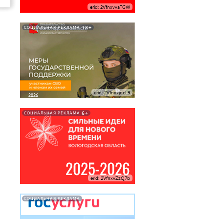
erid: 2VfnxvvaTGW
18+
СОЦИАЛЬНАЯ РЕКЛАМА
erid: 2VfnxxjqcL9
6+
СОЦИАЛЬНАЯ РЕКЛАМА
erid: 2VfnxvZzQ7b
СОЦИАЛЬНАЯ РЕКЛАМА