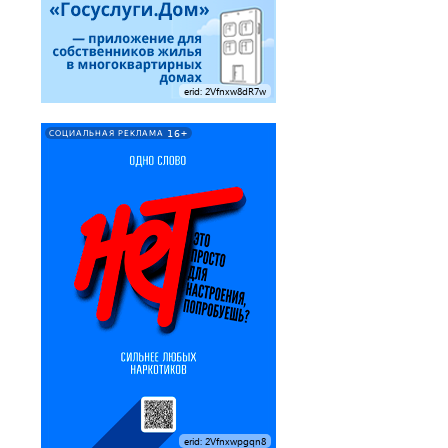
erid: 2Vfnxw8dR7w
16+
СОЦИАЛЬНАЯ РЕКЛАМА
erid: 2Vfnxwpgqn8