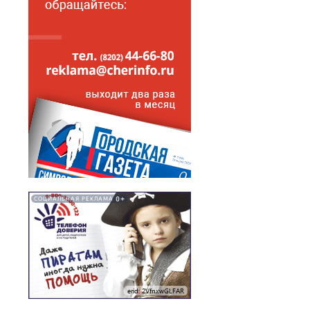
0+
СОЦИАЛЬНАЯ РЕКЛАМА
erid: 2VfnxwGLFAR