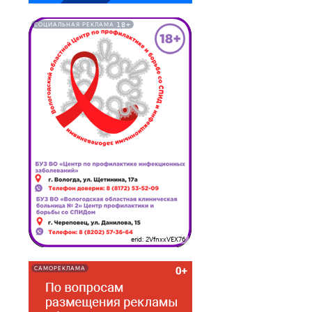
18+
СОЦИАЛЬНАЯ РЕКЛАМА
erid: 2VfnxxVEX76
САМОРЕКЛАМА