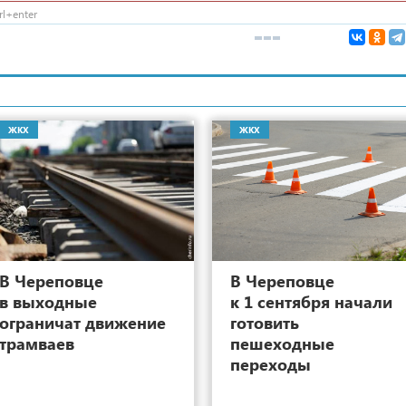
l+enter
ЖКХ
ЖКХ
25
В Череповце
В Череповце
в выходные
к 1 сентября начали
ограничат движение
готовить
трамваев
пешеходные
переходы