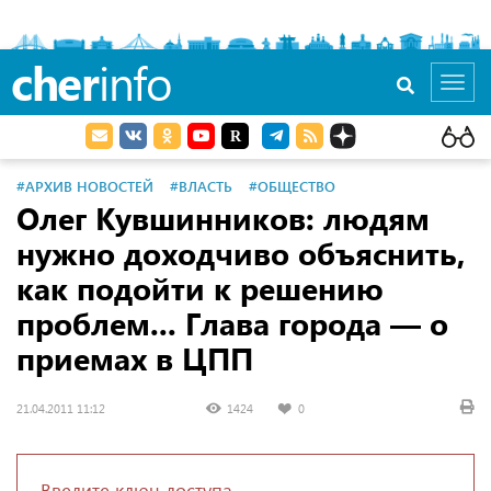
cher
info
Toggl
navig
#АРХИВ НОВОСТЕЙ
#ВЛАСТЬ
#ОБЩЕСТВО
Олег Кувшинников: людям
нужно доходчиво объяснить,
как подойти к решению
проблем... Глава города — о
приемах в ЦПП
21.04.2011 11:12
1424
0
Введите ключ доступа