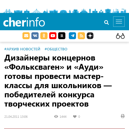
cher
info
Toggl
navig
#АРХИВ НОВОСТЕЙ
#ОБЩЕСТВО
Дизайнеры концернов
«Фольксваген» и «Ауди»
готовы провести мастер-
классы для школьников —
победителей конкурса
творческих проектов
21.04.2011 13:06
1444
0