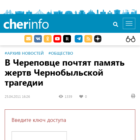
cher
info
Toggl
navig
#АРХИВ НОВОСТЕЙ
#ОБЩЕСТВО
В Череповце почтят память
жертв Чернобыльской
трагедии
25.04.2011 16:26
1339
0
Введите ключ доступа