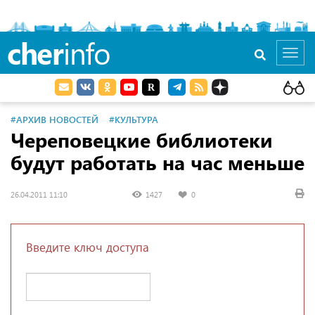
cher
info
Toggl
navig
#АРХИВ НОВОСТЕЙ
#КУЛЬТУРА
Череповецкие библиотеки
будут работать на час меньше
26.04.2011 11:10
1427
0
Введите ключ доступа