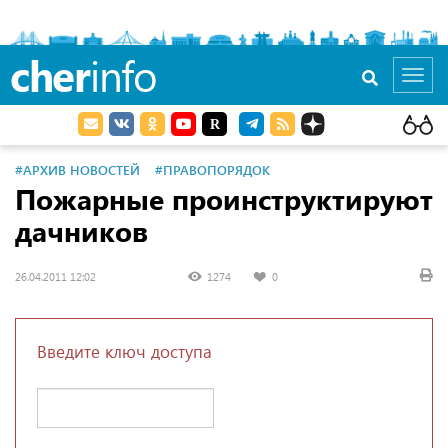
cher
info
Toggl
navig
#АРХИВ НОВОСТЕЙ
#ПРАВОПОРЯДОК
Пожарные проинструктируют
дачников
26.04.2011 12:02
1274
0
Введите ключ доступа