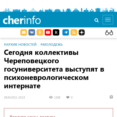
cher
info
Toggl
navig
#АРХИВ НОВОСТЕЙ
#МОЛОДЕЖЬ
Сегодня коллективы
Череповецкого
госуниверситета выступят в
психоневрологическом
интернате
28.04.2011 10:15
1268
0
Введите ключ доступа