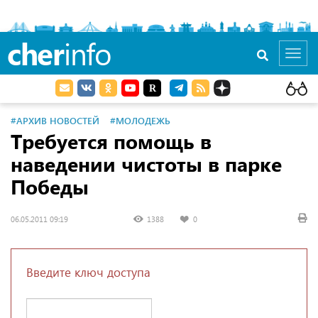
cher
info
Toggl
navig
#АРХИВ НОВОСТЕЙ
#МОЛОДЕЖЬ
Требуется помощь в
наведении чистоты в парке
Победы
06.05.2011 09:19
1388
0
Введите ключ доступа