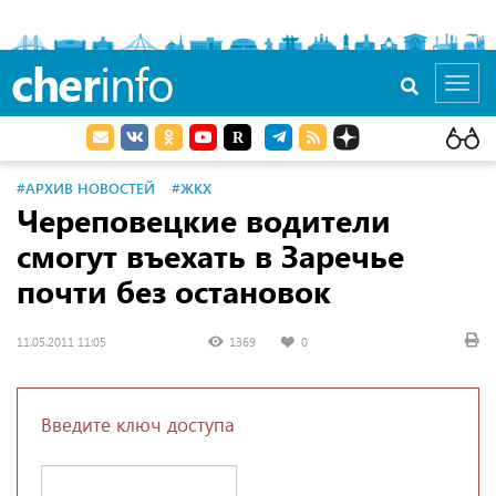
cher
info
Toggl
navig
#АРХИВ НОВОСТЕЙ
#ЖКХ
Череповецкие водители
смогут въехать в Заречье
почти без остановок
11.05.2011 11:05
1369
0
Введите ключ доступа