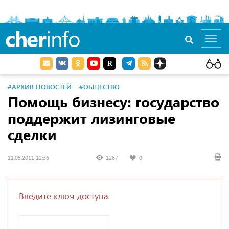
cher
info
Toggl
navig
#АРХИВ НОВОСТЕЙ
#ОБЩЕСТВО
Помощь бизнесу: государство
поддержит лизинговые
сделки
11.05.2011 12:36
1267
0
Введите ключ доступа