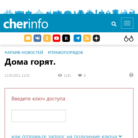
cher
info
Toggl
navig
#АРХИВ НОВОСТЕЙ
#ПРАВОПОРЯДОК
Дома горят.
12.05.2011 11:25
1141
0
Введите ключ доступа
или отправьте запрос на получение ключа