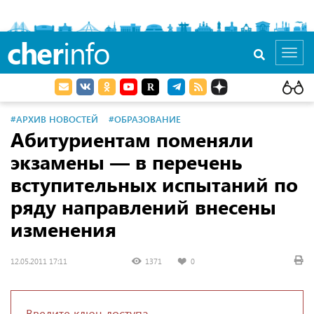
cher
info
Toggl
navig
#АРХИВ НОВОСТЕЙ
#ОБРАЗОВАНИЕ
Абитуриентам поменяли
экзамены — в перечень
вступительных испытаний по
ряду направлений внесены
изменения
12.05.2011 17:11
1371
0
Введите ключ доступа