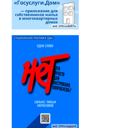
erid: 2Vfnxw8dR7w
16+
СОЦИАЛЬНАЯ РЕКЛАМА
erid: 2Vfnxwpgqn8