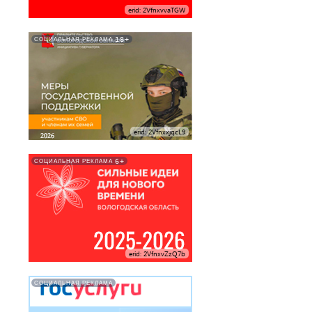
erid: 2VfnxvvaTGW
18+
СОЦИАЛЬНАЯ РЕКЛАМА
erid: 2VfnxxjqcL9
6+
СОЦИАЛЬНАЯ РЕКЛАМА
erid: 2VfnxvZzQ7b
СОЦИАЛЬНАЯ РЕКЛАМА