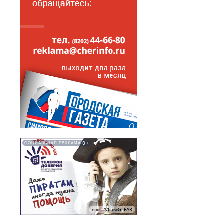
0+
СОЦИАЛЬНАЯ РЕКЛАМА
erid: 2VfnxwGLFAR