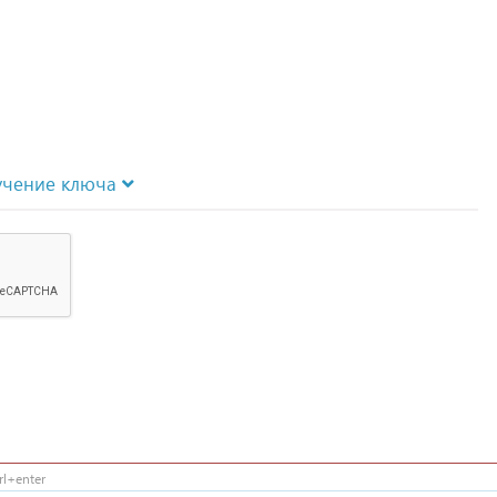
учение ключа
l+enter