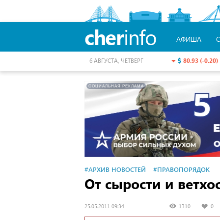
cher
info
АФИША
80.93 (-0.20)
6 АВГУСТА, ЧЕТВЕРГ
СОЦИАЛЬНАЯ РЕКЛАМА
#АРХИВ НОВОСТЕЙ
#ПРАВОПОРЯДОК
От сырости и ветхо
25.05.2011 09:34
1310
0