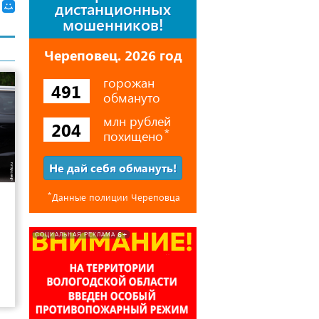
дистанционных
мошенников!
Череповец. 2026 год
горожан
491
обмануто
млн рублей
204
похищено
⃰
Не дай себя обмануть!
8
⃰
Данные полиции Череповца
6+
СОЦИАЛЬНАЯ РЕКЛАМА