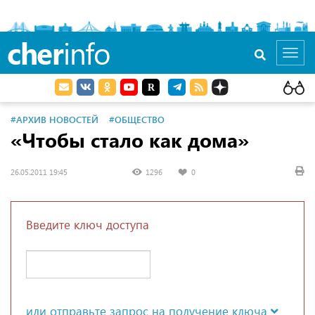
cher
info
Toggl
navig
#АРХИВ НОВОСТЕЙ
#ОБЩЕСТВО
«Чтобы стало как дома»
26.05.2011 19:45
1296
0
Введите ключ доступа
или отправьте запрос на получение ключа