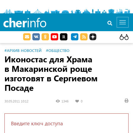
cher
info
Toggl
navig
#АРХИВ НОВОСТЕЙ
#ОБЩЕСТВО
Иконостас для Храма
в Макаринской роще
изготовят в Сергиевом
Посаде
30.05.2011 10:12
1346
0
Введите ключ доступа