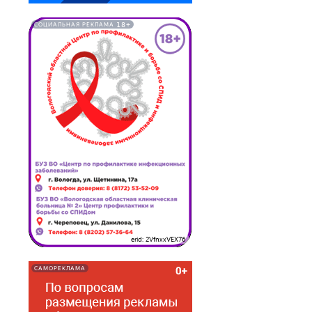
18+
СОЦИАЛЬНАЯ РЕКЛАМА
erid: 2VfnxxVEX76
САМОРЕКЛАМА