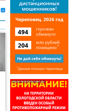
дистанционных
мошенников!
Череповец. 2026 год
горожан
494
обмануто
млн рублей
204
похищено
⃰
Не дай себя обмануть!
⃰
Данные полиции Череповца
5
6+
СОЦИАЛЬНАЯ РЕКЛАМА