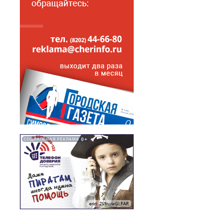
0+
СОЦИАЛЬНАЯ РЕКЛАМА
erid: 2VfnxwGLFAR