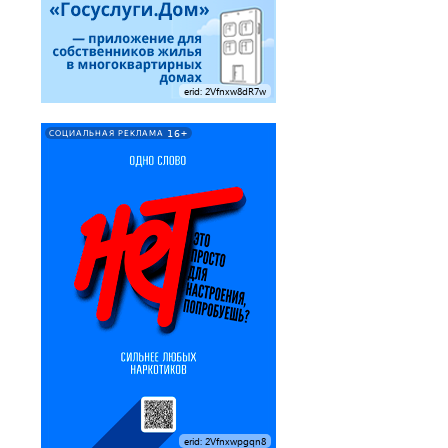
erid: 2Vfnxw8dR7w
16+
СОЦИАЛЬНАЯ РЕКЛАМА
erid: 2Vfnxwpgqn8