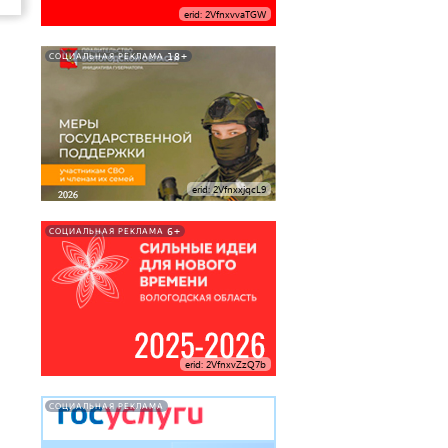
erid: 2VfnxvvaTGW
18+
СОЦИАЛЬНАЯ РЕКЛАМА
erid: 2VfnxxjqcL9
6+
СОЦИАЛЬНАЯ РЕКЛАМА
erid: 2VfnxvZzQ7b
СОЦИАЛЬНАЯ РЕКЛАМА