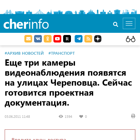
cher
info
Toggl
navig
#АРХИВ НОВОСТЕЙ
#ТРАНСПОРТ
Еще три камеры
видеонаблюдения появятся
на улицах Череповца. Сейчас
готовится проектная
документация.
03.06.2011 11:48
1594
0
Введите ключ доступа