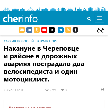
cher
info
Toggl
navig
#АРХИВ НОВОСТЕЙ
#ТРАНСПОРТ
Накануне в Череповце
и районе в дорожных
авариях пострадало два
велосипедиста и один
мотоциклист.
03.06.2011 12:31
2749
0
Введите ключ доступа