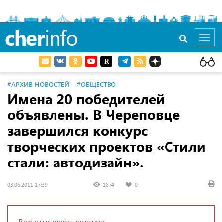
cher
info
Toggl
navig
#АРХИВ НОВОСТЕЙ
#ОБЩЕСТВО
Имена 20 победителей
объявлены. В Череповце
завершился конкурс
творческих проектов «Стили
стали: автодизайн».
03.06.2011 17:39
1874
0
Введите ключ доступа