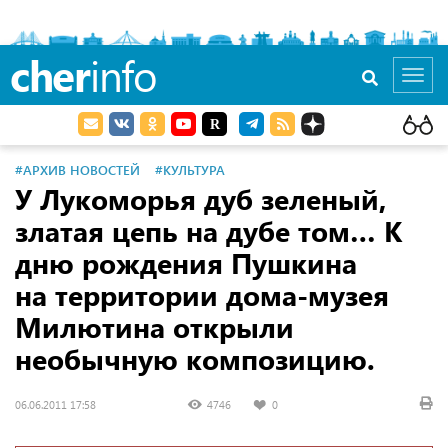
cher
info
Toggl
navig
#АРХИВ НОВОСТЕЙ
#КУЛЬТУРА
У Лукоморья дуб зеленый,
златая цепь на дубе том… К
дню рождения Пушкина
на территории дома-музея
Милютина открыли
необычную композицию.
06.06.2011 17:58
4746
0