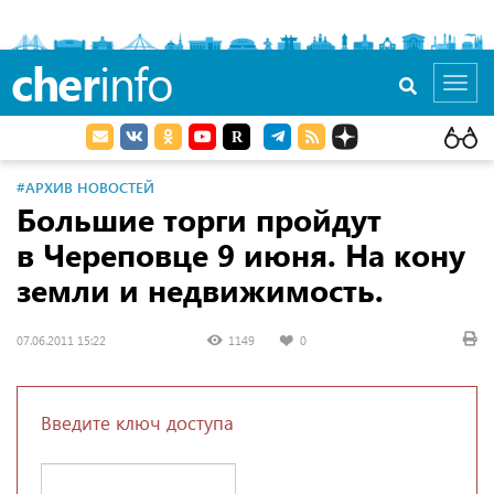
cher
info
Toggl
navig
#АРХИВ НОВОСТЕЙ
Большие торги пройдут
в Череповце 9 июня. На кону
земли и недвижимость.
07.06.2011 15:22
1149
0
Введите ключ доступа