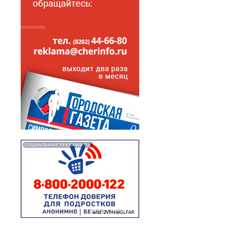
0+
СОЦИАЛЬНАЯ РЕКЛАМА
erid: 2VfnxwGLFAR