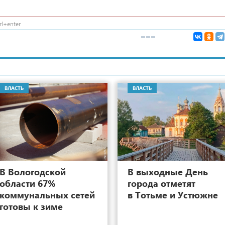
l+enter
ВЛАСТЬ
ВЛАСТЬ
8
В Вологодской
В выходные День
области 67%
города отметят
коммунальных сетей
в Тотьме и Устюжне
готовы к зиме