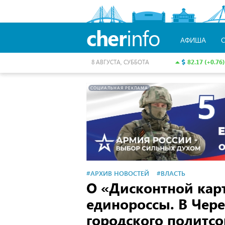
cher
info
АФИША
82.17 (+0.76)
8 АВГУСТА, СУББОТА
СОЦИАЛЬНАЯ РЕКЛАМА
#АРХИВ НОВОСТЕЙ
#ВЛАСТЬ
О «Дисконтной карт
единороссы. В Чер
городского политсо