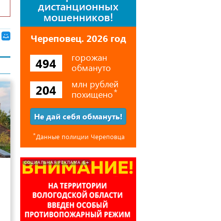
дистанционных
мошенников!
Череповец. 2026 год
горожан
494
обмануто
млн рублей
204
похищено
⃰
Не дай себя обмануть!
⃰
Данные полиции Череповца
13
6+
СОЦИАЛЬНАЯ РЕКЛАМА