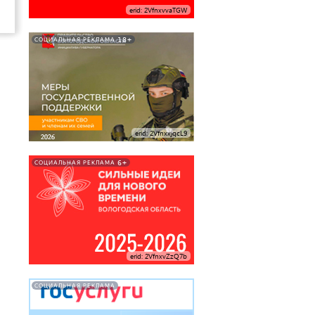
erid: 2VfnxvvaTGW
18+
СОЦИАЛЬНАЯ РЕКЛАМА
erid: 2VfnxxjqcL9
6+
СОЦИАЛЬНАЯ РЕКЛАМА
erid: 2VfnxvZzQ7b
СОЦИАЛЬНАЯ РЕКЛАМА