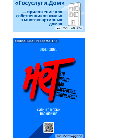
erid: 2Vfnxw8dR7w
16+
СОЦИАЛЬНАЯ РЕКЛАМА
erid: 2Vfnxwpgqn8