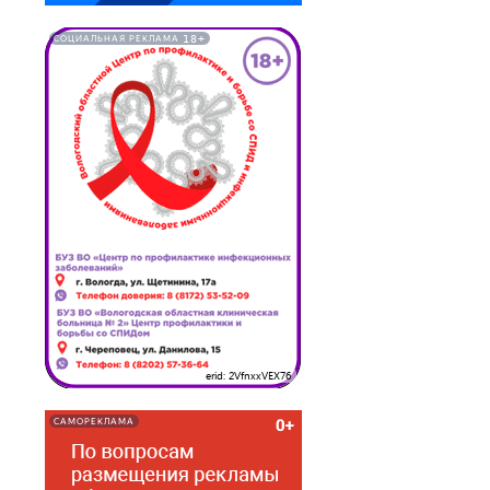
18+
СОЦИАЛЬНАЯ РЕКЛАМА
erid: 2VfnxxVEX76
САМОРЕКЛАМА