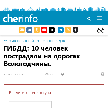
cher
info
Toggl
navig
#АРХИВ НОВОСТЕЙ
#ПРАВОПОРЯДОК
ГИБДД: 10 человек
пострадали на дорогах
Вологодчины.
23.06.2011 12:39
1207
0
Введите ключ доступа