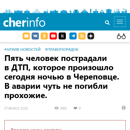
cher
info
Toggl
navig
#АРХИВ НОВОСТЕЙ
#ПРАВОПОРЯДОК
Пять человек пострадали
в ДТП, которое произошло
сегодня ночью в Череповце.
В аварии чуть не погибли
прохожие.
27.06.2011 11:31
2001
0
Введите ключ доступа