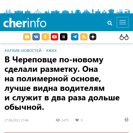
cher
info
Toggl
navig
#АРХИВ НОВОСТЕЙ
#ЖКХ
В Череповце по-новому
сделали разметку. Она
на полимерной основе,
лучше видна водителям
и служит в два раза дольше
обычной.
27.06.2011 17:46
1475
0