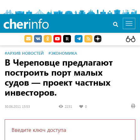
cher
info
Toggl
navig
#АРХИВ НОВОСТЕЙ
#ЭКОНОМИКА
В Череповце предлагают
построить порт малых
судов — проект частных
инвесторов.
30.06.2011 15:53
2231
0
Введите ключ доступа