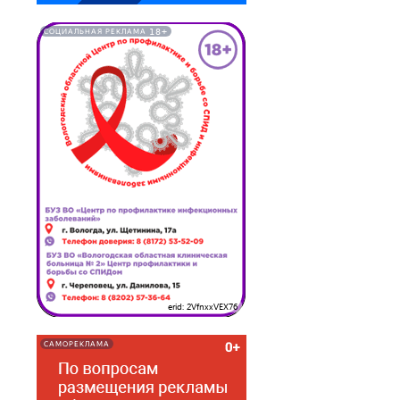
18+
СОЦИАЛЬНАЯ РЕКЛАМА
erid: 2VfnxxVEX76
САМОРЕКЛАМА