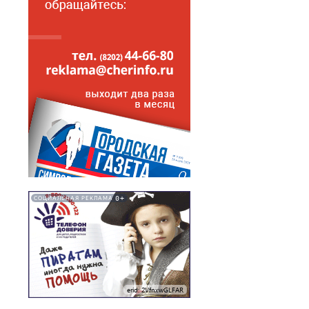
0+
СОЦИАЛЬНАЯ РЕКЛАМА
erid: 2VfnxwGLFAR