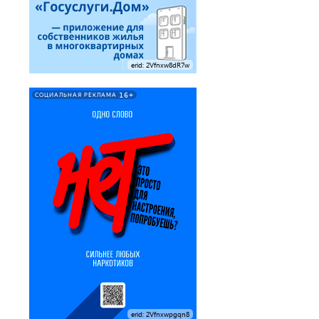
erid: 2Vfnxw8dR7w
16+
СОЦИАЛЬНАЯ РЕКЛАМА
erid: 2Vfnxwpgqn8