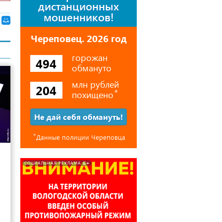
дистанционных
мошенников!
Череповец. 2026 год
горожан
494
обмануто
млн рублей
204
похищено
⃰
Не дай себя обмануть!
⃰
Данные полиции Череповца
12
6+
СОЦИАЛЬНАЯ РЕКЛАМА