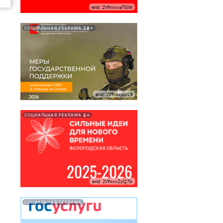
erid: 2VfnxvvaTGW
18+
СОЦИАЛЬНАЯ РЕКЛАМА
erid: 2VfnxxjqcL9
6+
СОЦИАЛЬНАЯ РЕКЛАМА
erid: 2VfnxvZzQ7b
СОЦИАЛЬНАЯ РЕКЛАМА