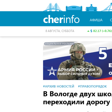
cher
info
АФИША
82.17 (+0.76)
8 АВГУСТА, СУББОТА
СОЦИАЛЬНАЯ РЕКЛАМА
#АРХИВ НОВОСТЕЙ
#ПРАВОПОРЯДОК
В Вологде двух шк
переходили дорогу 