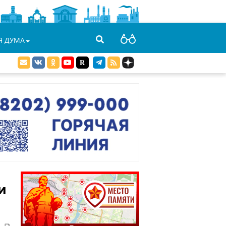
Я ДУМА
и