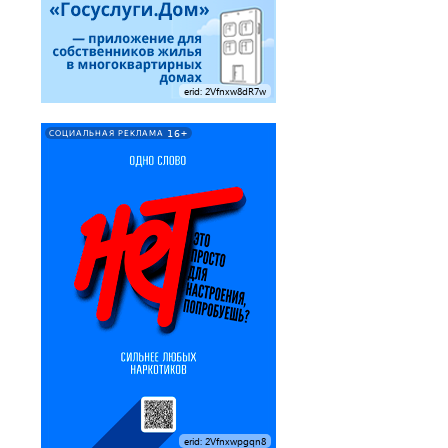
erid: 2Vfnxw8dR7w
16+
СОЦИАЛЬНАЯ РЕКЛАМА
erid: 2Vfnxwpgqn8