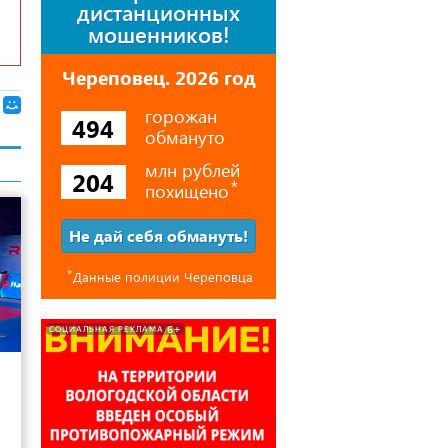
дистанционных
мошенников!
Череповец. 2026 год
горожан
494
обмануто
млн рублей
204
похищено
⃰
Не дай себя обмануть!
⃰
Данные полиции Череповца
6+
СОЦИАЛЬНАЯ РЕКЛАМА
15