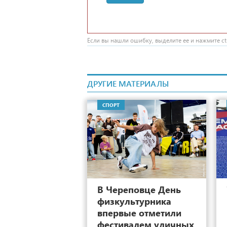
Если вы нашли ошибку, выделите ее и нажмите ctr
ДРУГИЕ МАТЕРИАЛЫ
СПОРТ
17
В Череповце День
физкультурника
впервые отметили
фестивалем уличных