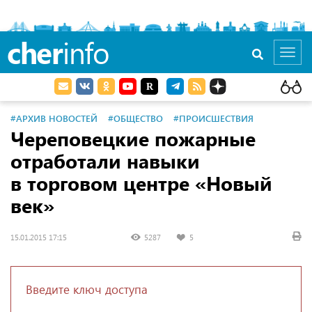
cher
info
Toggl
navig
#АРХИВ НОВОСТЕЙ
#ОБЩЕСТВО
#ПРОИСШЕСТВИЯ
Череповецкие пожарные
отработали навыки
в торговом центре «Новый
век»
15.01.2015 17:15
5287
5
Введите ключ доступа