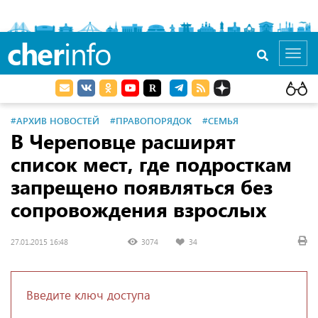
cher
info
Toggl
navig
#АРХИВ НОВОСТЕЙ
#ПРАВОПОРЯДОК
#СЕМЬЯ
В Череповце расширят
список мест, где подросткам
запрещено появляться без
сопровождения взрослых
27.01.2015 16:48
3074
34
Введите ключ доступа