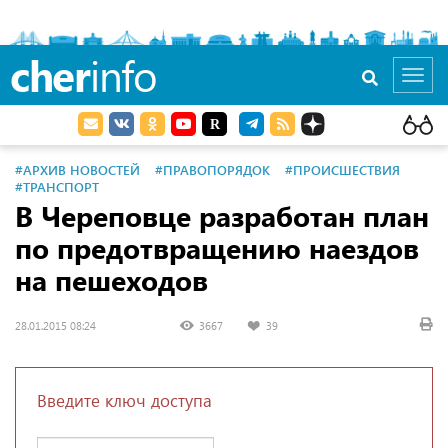
cher
info
Toggl
navig
#АРХИВ НОВОСТЕЙ
#ПРАВОПОРЯДОК
#ПРОИСШЕСТВИЯ
#ТРАНСПОРТ
В Череповце разработан план
по предотвращению наездов
на пешеходов
28.01.2015 08:24
3667
39
Введите ключ доступа