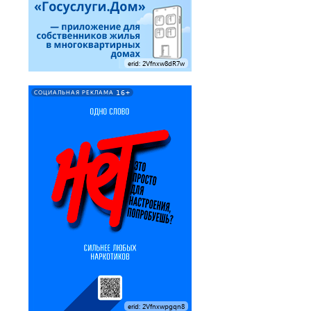
erid: 2Vfnxw8dR7w
16+
СОЦИАЛЬНАЯ РЕКЛАМА
erid: 2Vfnxwpgqn8