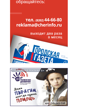
0+
СОЦИАЛЬНАЯ РЕКЛАМА
erid: 2VfnxwGLFAR