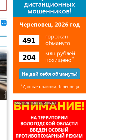
дистанционных
мошенников!
Череповец. 2026 год
горожан
491
обмануто
млн рублей
204
похищено
⃰
Не дай себя обмануть!
⃰
Данные полиции Череповца
42
6+
СОЦИАЛЬНАЯ РЕКЛАМА