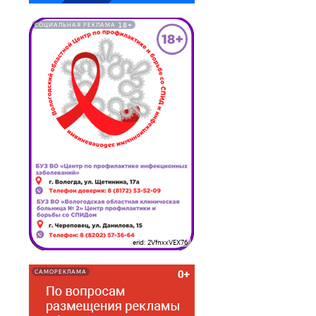
18+
СОЦИАЛЬНАЯ РЕКЛАМА
erid: 2VfnxxVEX76
САМОРЕКЛАМА