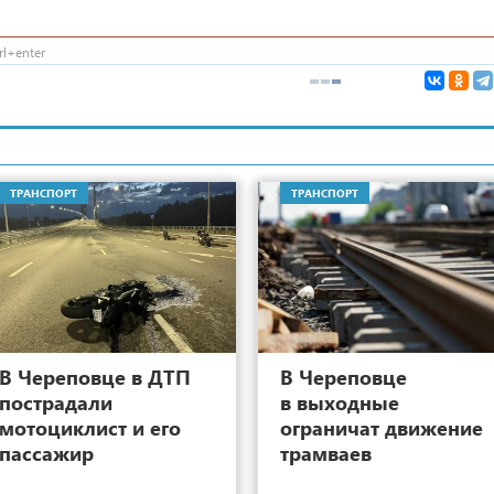
l+enter
ТРАНСПОРТ
ТРАНСПОРТ
14
В Череповце в ДТП
В Череповце
пострадали
в выходные
мотоциклист и его
ограничат движение
пассажир
трамваев