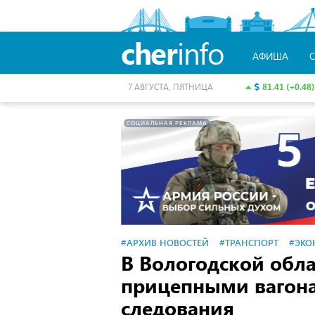
cher
info
АФИША
81.41 (+0.48)
7 АВГУСТА, ПЯТНИЦА
СОЦИАЛЬНАЯ РЕКЛАМА
#АРХИВ НОВОСТЕЙ
#ТРАНСПОРТ
#ЭКО
В Вологодской обла
прицепными вагона
следования