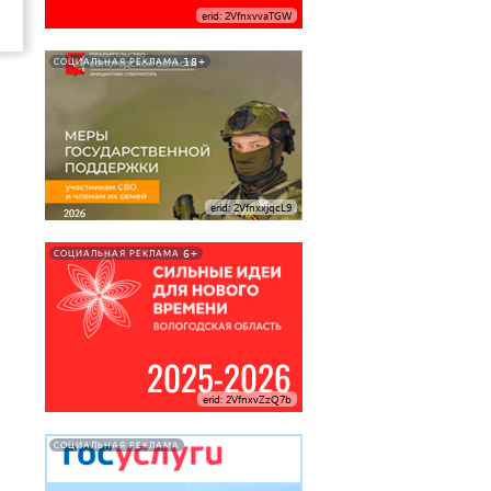
erid: 2VfnxvvaTGW
18+
СОЦИАЛЬНАЯ РЕКЛАМА
erid: 2VfnxxjqcL9
6+
СОЦИАЛЬНАЯ РЕКЛАМА
erid: 2VfnxvZzQ7b
СОЦИАЛЬНАЯ РЕКЛАМА