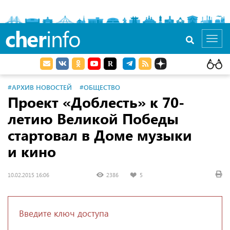
cher
info
Toggl
navig
#АРХИВ НОВОСТЕЙ
#ОБЩЕСТВО
Проект «Доблесть» к 70-
летию Великой Победы
стартовал в Доме музыки
и кино
10.02.2015 16:06
2386
5
Введите ключ доступа