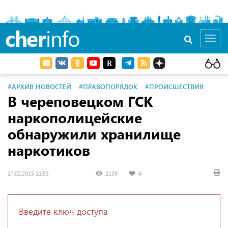
cher
info
Toggl
navig
#АРХИВ НОВОСТЕЙ
#ПРАВОПОРЯДОК
#ПРОИСШЕСТВИЯ
В череповецком ГСК
наркополицейские
обнаружили хранилище
наркотиков
17.02.2015 11:53
2139
4
Введите ключ доступа