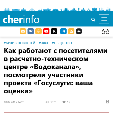
cher
info
Toggl
navig
#АРХИВ НОВОСТЕЙ
#ЖКХ
#ОБЩЕСТВО
Как работают с посетителями
в расчетно-техническом
центре «Водоканала»,
посмотрели участники
проекта «Госуслуги: ваша
оценка»
18.02.2015 14:20
3376
17