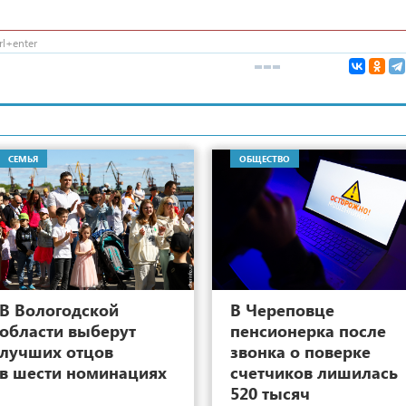
l+enter
СЕМЬЯ
ОБЩЕСТВО
10
В Вологодской
В Череповце
области выберут
пенсионерка после
лучших отцов
звонка о поверке
в шести номинациях
счетчиков лишилась
520 тысяч