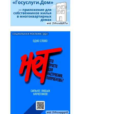
erid: 2Vfnxw8dR7w
16+
СОЦИАЛЬНАЯ РЕКЛАМА
erid: 2Vfnxwpgqn8