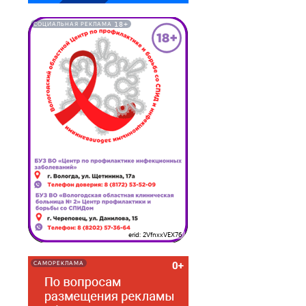
18+
СОЦИАЛЬНАЯ РЕКЛАМА
erid: 2VfnxxVEX76
САМОРЕКЛАМА