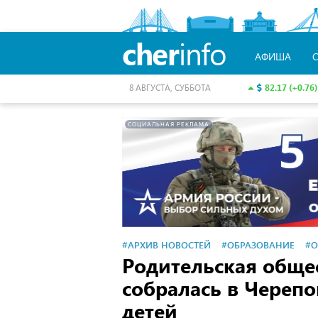
cher
info
АФИША
82.17 (+0.76)
8 АВГУСТА, СУББОТА
СОЦИАЛЬНАЯ РЕКЛАМА
#АРХИВ НОВОСТЕЙ
#ОБРАЗОВАНИЕ
#О
Родительская общес
собралась в Череп
детей