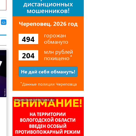
дистанционных
мошенников!
Череповец. 2026 год
горожан
494
обмануто
млн рублей
204
похищено
⃰
Не дай себя обмануть!
⃰
Данные полиции Череповца
12
6+
СОЦИАЛЬНАЯ РЕКЛАМА