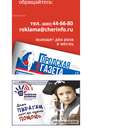
0+
СОЦИАЛЬНАЯ РЕКЛАМА
erid: 2VfnxwGLFAR