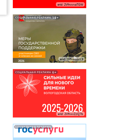
erid: 2VfnxvvaTGW
18+
СОЦИАЛЬНАЯ РЕКЛАМА
erid: 2VfnxxjqcL9
6+
СОЦИАЛЬНАЯ РЕКЛАМА
erid: 2VfnxvZzQ7b
СОЦИАЛЬНАЯ РЕКЛАМА